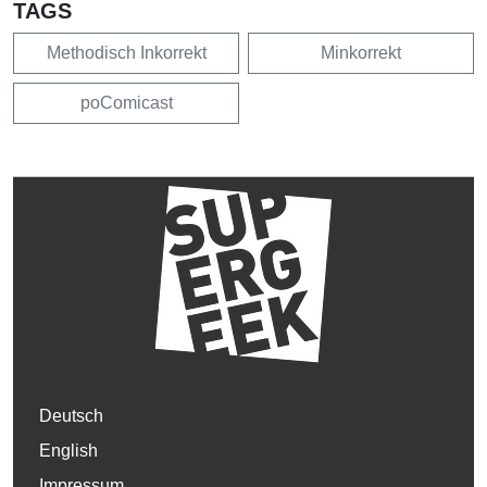
TAGS
Methodisch Inkorrekt
Minkorrekt
poComicast
Deutsch
English
Impressum