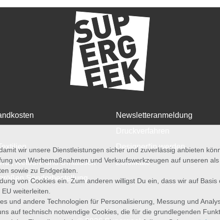
andkosten
Newsletteranmeldung
Druckverfahren
Textilien
Designer*in werden
amit wir unsere Dienstleistungen sicher und zuverlässig anbieten kö
üfung von Werbemaßnahmen und Verkaufswerkzeugen auf unseren als au
rruf, Retoure und Umtausch
Zertifikate
iten sowie zu Endgeräten.
größen Sonderbestellung
wendung von Cookies ein. Zum anderen willigst Du ein, dass wir auf Basis
 EU weiterleiten.
es und andere Technologien für Personalisierung, Messung und Analy
uns auf technisch notwendige Cookies, die für die grundlegenden Funk