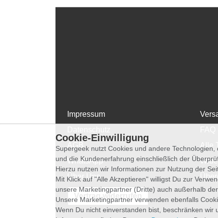
Impressum
Vers
Datenschutz
FAQ
Cookie-Einwilligung
AGB
Alle 
Supergeek nutzt Cookies und andere Technologien, d
und die Kundenerfahrung einschließlich der Überpr
WhatsApp
Wide
Hierzu nutzen wir Informationen zur Nutzung der Se
Über Uns
Über
Mit Klick auf "Alle Akzeptieren" willigst Du zur Ver
unsere Marketingpartner (Dritte) auch außerhalb der
Vertrag widerrufen
Unsere Marketingpartner verwenden ebenfalls Cooki
Wenn Du nicht einverstanden bist, beschränken wir 