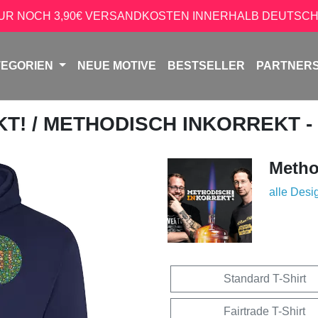
NUR NOCH 3,90€ VERSANDKOSTEN INNERHALB DEUTSCH
TEGORIEN
NEUE MOTIVE
BESTSELLER
PARTNER
KT!
/ METHODISCH INKORREKT -
Metho
alle Desi
Standard T-Shirt
Fairtrade T-Shirt