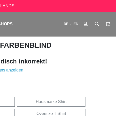
LANDS.
SHOPS
DE
EN
/
 FARBENBLIND
disch inkorrekt!
gns anzeigen
Hausmarke Shirt
Oversize T-Shirt