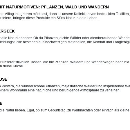
MIT NATURMOTIVEN: PFLANZEN, WALD UND WANDERN
em Alltag integrieren möchtest, dann ist unsere Kollektion von bedruckten Textilie
 feiern, bringen diese Produkte ein Stück Natur in dein Leben.
ERGEEK
ür alle Naturliebhaber. Ob du Pflanzen, dichte Wälder oder atemberaubende Wanderm
Kleidungstücke bestehen aus hochwertigen Materialien, die Komfort und Langlebigk
r unserer stilvollen Tassen, die mit Pflanzen, Wäldern und Wanderwegen bedruckt s
in deine Küche.
USE
 Postern, die wunderschöne Pflanzen, majestätische Wälder und inspirierende Wa
 deinem Wohnraum eine natürliche und beruhigende Atmosphäre zu verleihen.
E
die Natur lieben. Egal, ob zum Geburtstag, zu Weihnachten oder einfach als klein