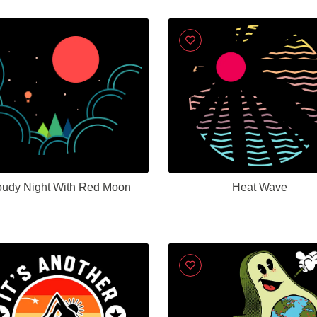
oudy Night With Red Moon
Heat Wave