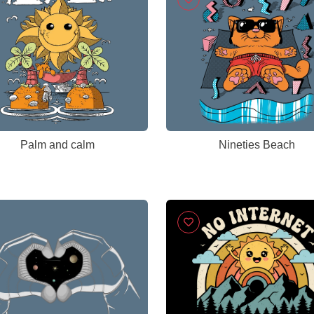
Palm and calm
Nineties Beach