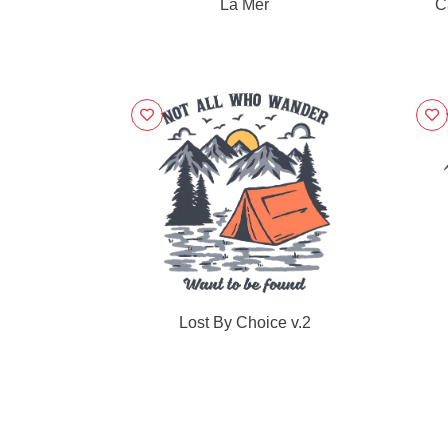
La Mer
C
Lost By Choice v.2