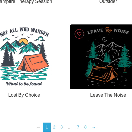
ampfire Therapy Session
Outsider
Lost By Choice
Leave The Noise
←
1
2
3
…
7
8
→