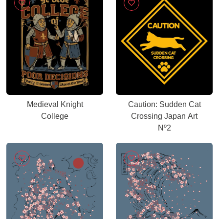
Medieval Knight
Caution: Sudden Cat
College
Crossing Japan Art
Nº2