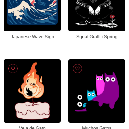
Japanese Wave Sign
Squat Graffiti Spring
Vela de Gato
Muchos Gatos