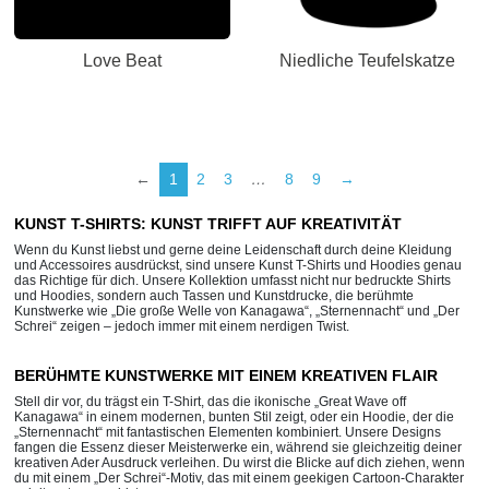
Love Beat
Niedliche Teufelskatze
←
1
2
3
…
8
9
→
KUNST T-SHIRTS: KUNST TRIFFT AUF KREATIVITÄT
Wenn du Kunst liebst und gerne deine Leidenschaft durch deine Kleidung
und Accessoires ausdrückst, sind unsere Kunst T-Shirts und Hoodies genau
das Richtige für dich. Unsere Kollektion umfasst nicht nur bedruckte Shirts
und Hoodies, sondern auch Tassen und Kunstdrucke, die berühmte
Kunstwerke wie „Die große Welle von Kanagawa“, „Sternennacht“ und „Der
Schrei“ zeigen – jedoch immer mit einem nerdigen Twist.
BERÜHMTE KUNSTWERKE MIT EINEM KREATIVEN FLAIR
Stell dir vor, du trägst ein T-Shirt, das die ikonische „Great Wave off
Kanagawa“ in einem modernen, bunten Stil zeigt, oder ein Hoodie, der die
„Sternennacht“ mit fantastischen Elementen kombiniert. Unsere Designs
fangen die Essenz dieser Meisterwerke ein, während sie gleichzeitig deiner
kreativen Ader Ausdruck verleihen. Du wirst die Blicke auf dich ziehen, wenn
du mit einem „Der Schrei“-Motiv, das mit einem geekigen Cartoon-Charakter