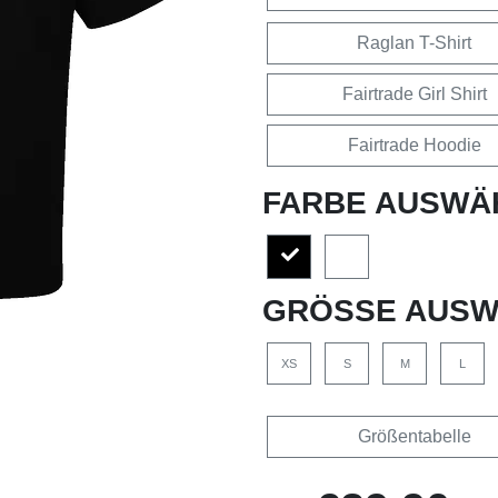
Raglan T-Shirt
Fairtrade Girl Shirt
Fairtrade Hoodie
FARBE AUSWÄ
GRÖSSE AUSW
XS
S
M
L
Größentabelle