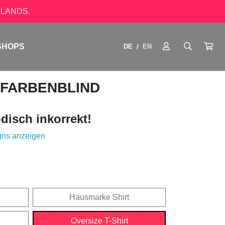
LANDS.
SHOPS
DE
EN
/
 FARBENBLIND
disch inkorrekt!
gns anzeigen
Hausmarke Shirt
Oversize T-Shirt