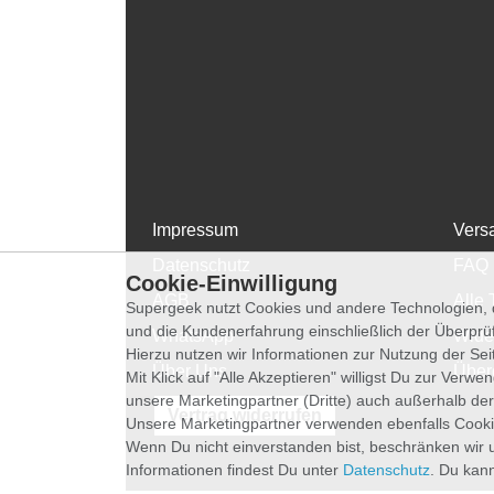
Impressum
Vers
Datenschutz
FAQ
Cookie-Einwilligung
AGB
Alle 
Supergeek nutzt Cookies und andere Technologien, d
und die Kundenerfahrung einschließlich der Überpr
WhatsApp
Wide
Hierzu nutzen wir Informationen zur Nutzung der Se
Über Uns
Über
Mit Klick auf "Alle Akzeptieren" willigst Du zur Ver
unsere Marketingpartner (Dritte) auch außerhalb der
Vertrag widerrufen
Unsere Marketingpartner verwenden ebenfalls Cooki
Wenn Du nicht einverstanden bist, beschränken wir 
Informationen findest Du unter
Datenschutz
. Du kann