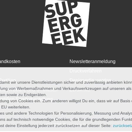
andkosten
Newsletteranmeldung
Druckverfahren
Textilien
Designer*in werden
amit wir unsere Dienstleistungen sicher und zuverlässig anbieten kö
üfung von Werbemaßnahmen und Verkaufswerkzeugen auf unseren als au
rruf, Retoure und Umtausch
Zertifikate
iten sowie zu Endgeräten.
größen Sonderbestellung
wendung von Cookies ein. Zum anderen willigst Du ein, dass wir auf Basis
 EU weiterleiten.
es und andere Technologien für Personalisierung, Messung und Analy
uns auf technisch notwendige Cookies, die für die grundlegenden Funk
© 2026 Supergeek
st deine Einstellung jederzeit zurücksetzen auf dieser Seite:
zurückset