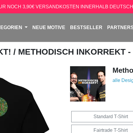
NUR NOCH 3,90€ VERSANDKOSTEN INNERHALB DEUTSCH
TEGORIEN
NEUE MOTIVE
BESTSELLER
PARTNER
KT!
/ METHODISCH INKORREKT -
Metho
alle Desi
Standard T-Shirt
Fairtrade T-Shirt