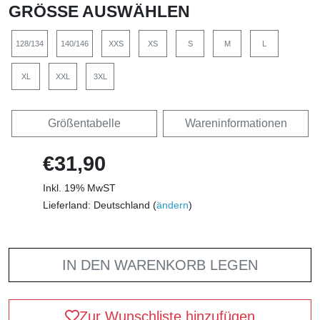
GRÖSSE AUSWÄHLEN
128/134
140/146
XXS
XS
S
M
L
XL
XXL
3XL
Größentabelle
Wareninformationen
€31,90
Inkl. 19% MwST
Lieferland: Deutschland (
ändern
)
IN DEN WARENKORB LEGEN
Zur Wunschliste hinzufügen