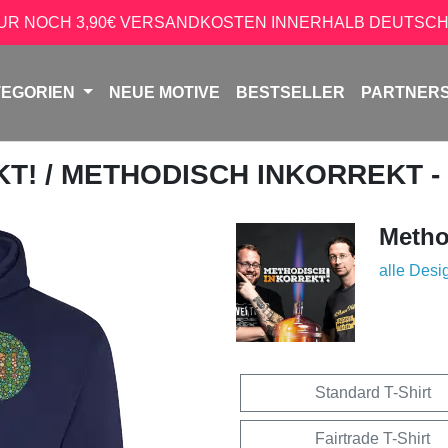
NUR NOCH 3,90€ VERSANDKOSTEN INNERHALB DEUTSCH
TEGORIEN
NEUE MOTIVE
BESTSELLER
PARTNER
KT!
/ METHODISCH INKORREKT -
Metho
alle Desi
Standard T-Shirt
Fairtrade T-Shirt