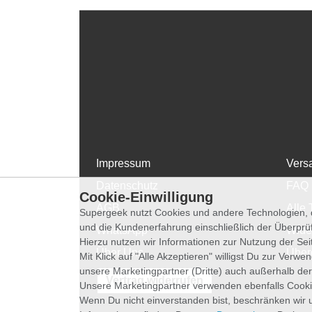
Impressum
Vers
Datenschutz
FAQ
Cookie-Einwilligung
AGB
Alle 
Supergeek nutzt Cookies und andere Technologien, d
und die Kundenerfahrung einschließlich der Überpr
WhatsApp
Wide
Hierzu nutzen wir Informationen zur Nutzung der Se
Über Uns
Über
Mit Klick auf "Alle Akzeptieren" willigst Du zur Ver
unsere Marketingpartner (Dritte) auch außerhalb der
Vertrag widerrufen
Unsere Marketingpartner verwenden ebenfalls Cooki
Wenn Du nicht einverstanden bist, beschränken wir 