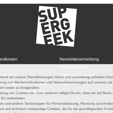
andkosten
Newsletteranmeldung
Druckverfahren
Textilien
Designer*in werden
amit wir unsere Dienstleistungen sicher und zuverlässig anbieten kö
üfung von Werbemaßnahmen und Verkaufswerkzeugen auf unseren als au
rruf, Retoure und Umtausch
Zertifikate
iten sowie zu Endgeräten.
größen Sonderbestellung
wendung von Cookies ein. Zum anderen willigst Du ein, dass wir auf Basis
 EU weiterleiten.
es und andere Technologien für Personalisierung, Messung und Analy
uns auf technisch notwendige Cookies, die für die grundlegenden Funk