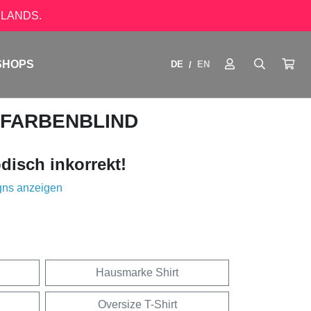
LANDS.
SHOPS
DE
EN
/
 FARBENBLIND
disch inkorrekt!
gns anzeigen
Hausmarke Shirt
Oversize T-Shirt