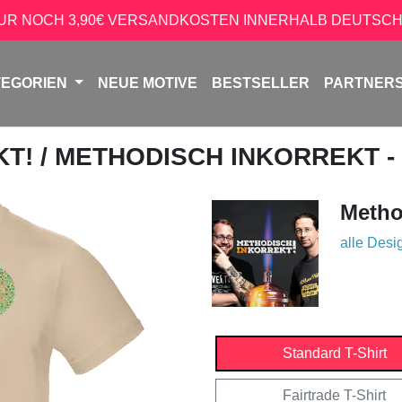
NUR NOCH 3,90€ VERSANDKOSTEN INNERHALB DEUTSCH
TEGORIEN
NEUE MOTIVE
BESTSELLER
PARTNER
KT!
/ METHODISCH INKORREKT -
Metho
alle Desi
Standard T-Shirt
Fairtrade T-Shirt