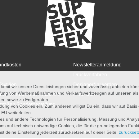
andkosten
Newsletteranmeldung
Druckverfahren
Textilien
Designer*in werden
amit wir unsere Dienstleistungen sicher und zuverlässig anbieten kö
üfung von Werbemaßnahmen und Verkaufswerkzeugen auf unseren als au
rruf, Retoure und Umtausch
Zertifikate
iten sowie zu Endgeräten.
größen Sonderbestellung
wendung von Cookies ein. Zum anderen willigst Du ein, dass wir auf Basis
 EU weiterleiten.
es und andere Technologien für Personalisierung, Messung und Analy
uns auf technisch notwendige Cookies, die für die grundlegenden Funk
© 2026 Supergeek
st deine Einstellung jederzeit zurücksetzen auf dieser Seite:
zurückset