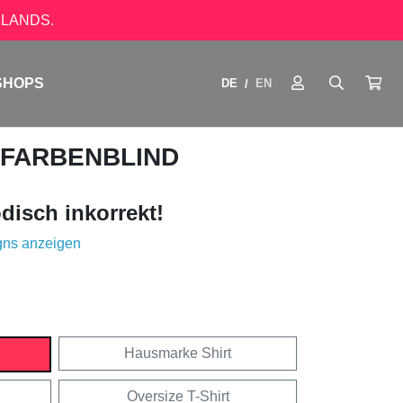
LANDS.
SHOPS
DE
EN
/
 FARBENBLIND
disch inkorrekt!
gns anzeigen
Hausmarke Shirt
Oversize T-Shirt