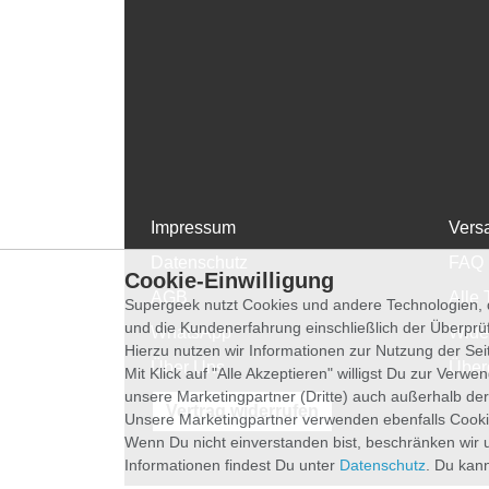
Impressum
Vers
Datenschutz
FAQ
Cookie-Einwilligung
AGB
Alle 
Supergeek nutzt Cookies und andere Technologien, d
und die Kundenerfahrung einschließlich der Überpr
WhatsApp
Wide
Hierzu nutzen wir Informationen zur Nutzung der Se
Über Uns
Über
Mit Klick auf "Alle Akzeptieren" willigst Du zur Ver
unsere Marketingpartner (Dritte) auch außerhalb der
Vertrag widerrufen
Unsere Marketingpartner verwenden ebenfalls Cooki
Wenn Du nicht einverstanden bist, beschränken wir 
Informationen findest Du unter
Datenschutz
. Du kann