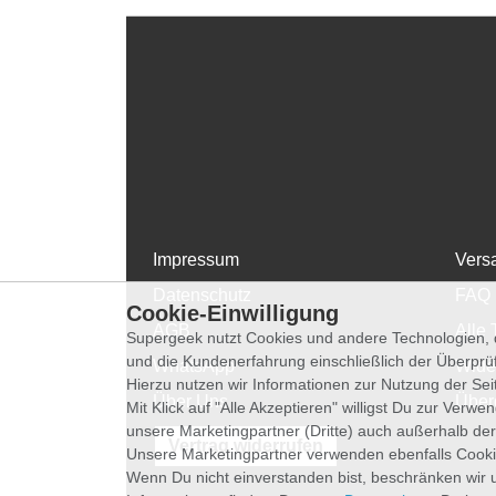
Impressum
Vers
Datenschutz
FAQ
Cookie-Einwilligung
AGB
Alle 
Supergeek nutzt Cookies und andere Technologien, d
und die Kundenerfahrung einschließlich der Überpr
WhatsApp
Wide
Hierzu nutzen wir Informationen zur Nutzung der Se
Über Uns
Über
Mit Klick auf "Alle Akzeptieren" willigst Du zur Ver
unsere Marketingpartner (Dritte) auch außerhalb der
Vertrag widerrufen
Unsere Marketingpartner verwenden ebenfalls Cooki
Wenn Du nicht einverstanden bist, beschränken wir 