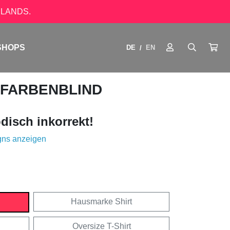
LANDS.
SHOPS
DE
EN
/
 FARBENBLIND
disch inkorrekt!
gns anzeigen
Hausmarke Shirt
Oversize T-Shirt