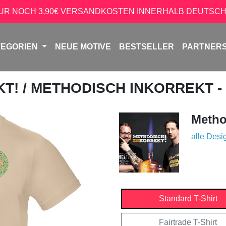
NUR NOCH 3,90€ VERSANDKOSTEN INNERHALB DEUTSCH
TEGORIEN
NEUE MOTIVE
BESTSELLER
PARTNER
KT!
/ METHODISCH INKORREKT -
Metho
alle Desi
Standard T-Shirt
Fairtrade T-Shirt