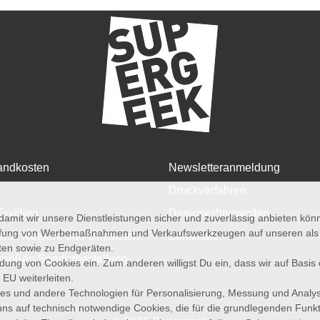
andkosten
Newsletteranmeldung
Druckverfahren
Textilien
Designer*in werden
amit wir unsere Dienstleistungen sicher und zuverlässig anbieten kö
üfung von Werbemaßnahmen und Verkaufswerkzeugen auf unseren als au
rruf, Retoure und Umtausch
Zertifikate
iten sowie zu Endgeräten.
größen Sonderbestellung
wendung von Cookies ein. Zum anderen willigst Du ein, dass wir auf Basis
 EU weiterleiten.
es und andere Technologien für Personalisierung, Messung und Analy
uns auf technisch notwendige Cookies, die für die grundlegenden Funk