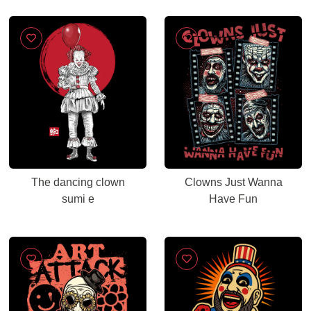
The dancing clown
Clowns Just Wanna
sumi e
Have Fun