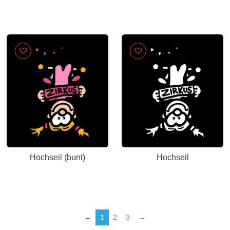
Hochseil (bunt)
Hochseil
←
1
2
3
→