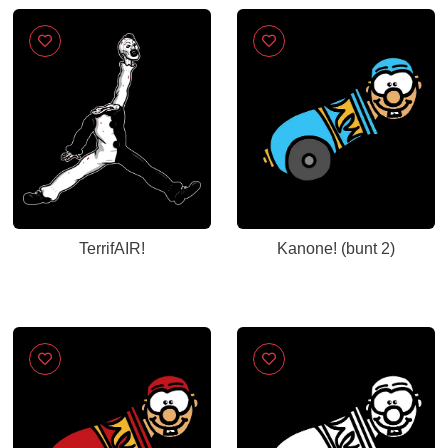
TerrifAIR!
Kanone! (bunt 2)