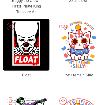
Buggy the Clown
Skull clown
Pirate Pirate King
Treasure Art
Float
Yet I remain Silly