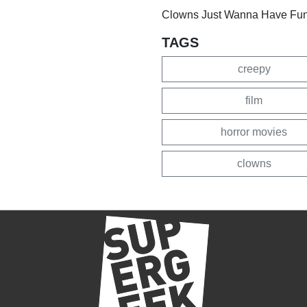
Clowns Just Wanna Have Fu
TAGS
creepy
film
horror movies
clowns