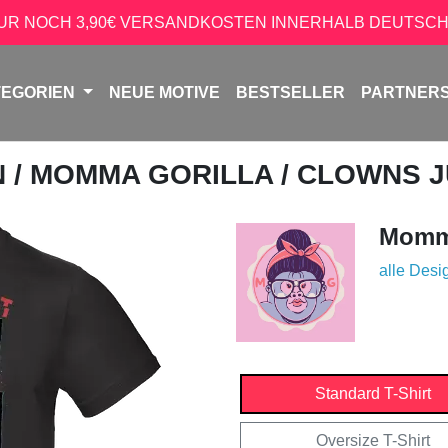
NUR NOCH 3,90€ VERSANDKOSTEN INNERHALB DEUTSCH
TEGORIEN
NEUE MOTIVE
BESTSELLER
PARTNER
N
/
MOMMA GORILLA
/ CLOWNS 
Momma
alle Desi
Standard T-Shirt
Oversize T-Shirt