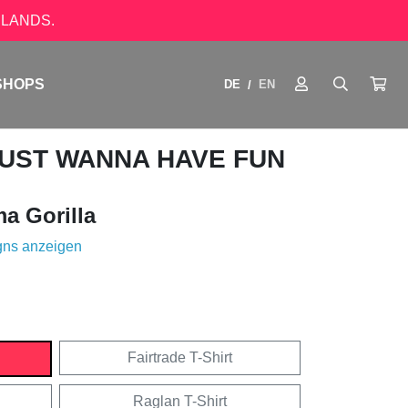
LANDS.
SHOPS
DE
EN
/
JUST WANNA HAVE FUN
 Gorilla
gns anzeigen
Fairtrade T-Shirt
Raglan T-Shirt