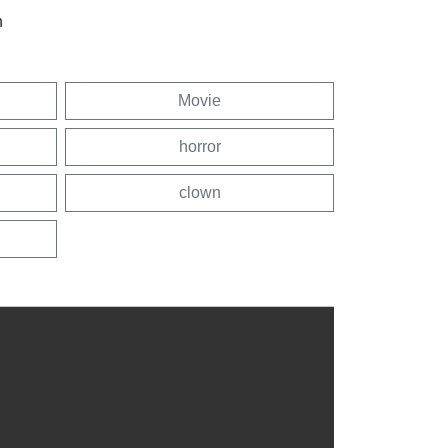
n
Movie
horror
clown