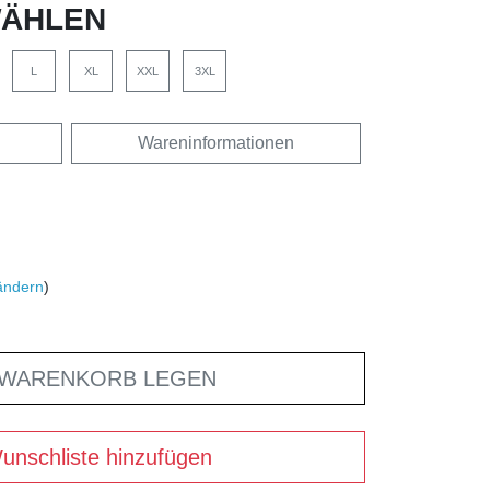
ÄHLEN
L
XL
XXL
3XL
Wareninformationen
ändern
)
 WARENKORB LEGEN
unschliste hinzufügen