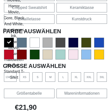
Cropped Sweatshirt
Keramiktasse
Emailletasse
Kunstdruck
FARBE AUSWÄHLEN
GRÖSSE AUSWÄHLEN
134/146
XS
S
M
L
XL
XXL
3XL
Größentabelle
Wareninformationen
€21,90