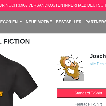
NUR NOCH 3,90€ VERSANDKOSTEN INNERHALB DEUTSCH
TEGORIEN
NEUE MOTIVE
BESTSELLER
PARTNER
L FICTION
Josch
alle Desi
Standard T-Shirt
Fairtrade T-Shirt