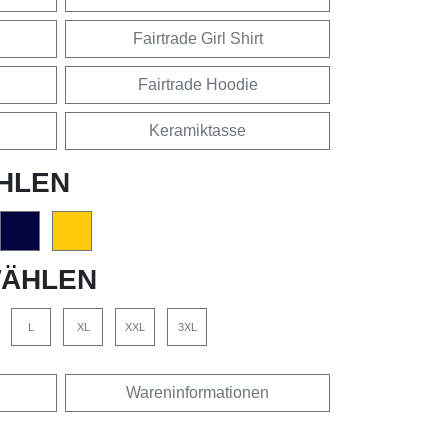
Fairtrade Girl Shirt
Fairtrade Hoodie
Keramiktasse
HLEN
ÄHLEN
L
XL
XXL
3XL
Wareninformationen