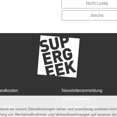
Nicht Lustig
Joscha
andkosten
Newsletteranmeldung
Druckverfahren
Textilien
Designer*in werden
amit wir unsere Dienstleistungen sicher und zuverlässig anbieten kö
üfung von Werbemaßnahmen und Verkaufswerkzeugen auf unseren als au
rruf, Retoure und Umtausch
Zertifikate