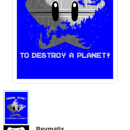
Reymatix