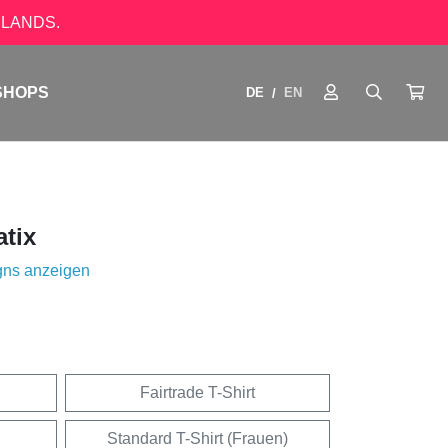
LANDS.
SHOPS
DE
EN
/
tix
gns anzeigen
Fairtrade T-Shirt
Standard T-Shirt (Frauen)