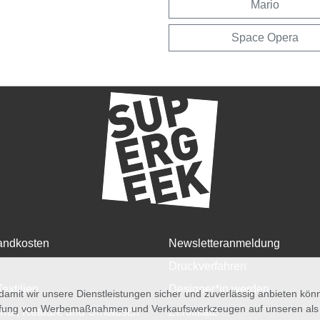
Mario
Space Opera
andkosten
Newsletteranmeldung
Druckverfahren
Textilien
Designer*in werden
amit wir unsere Dienstleistungen sicher und zuverlässig anbieten kö
üfung von Werbemaßnahmen und Verkaufswerkzeugen auf unseren als au
rruf, Retoure und Umtausch
Zertifikate