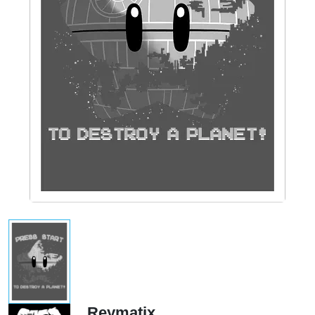
Reymatix