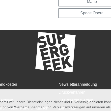
Mario
Space Opera
andkosten
Newsletteranmeldung
Druckverfahren
Textilien
Designer*in werden
amit wir unsere Dienstleistungen sicher und zuverlässig anbieten kö
üfung von Werbemaßnahmen und Verkaufswerkzeugen auf unseren als au
rruf, Retoure und Umtausch
Zertifikate