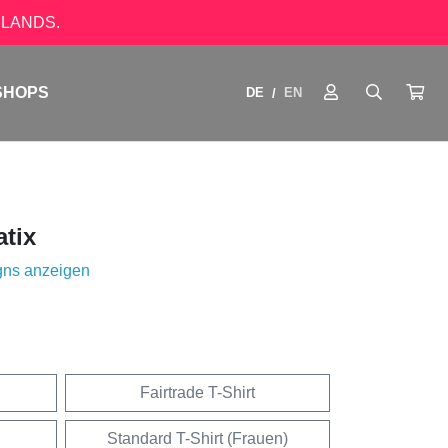
LANDS.
SHOPS
DE
EN
/
tix
gns anzeigen
Fairtrade T-Shirt
Standard T-Shirt (Frauen)