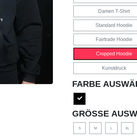
Damen T-Shirt
Standard Hoodie
Fairtrade Hoodie
Cropped Hoodie
Kunstdruck
FARBE AUSWÄ
GRÖSSE AUSW
S
M
L
XL