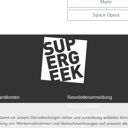
Mario
Space Opera
andkosten
Newsletteranmeldung
Druckverfahren
Textilien
Designer*in werden
amit wir unsere Dienstleistungen sicher und zuverlässig anbieten kö
üfung von Werbemaßnahmen und Verkaufswerkzeugen auf unseren als au
rruf, Retoure und Umtausch
Zertifikate