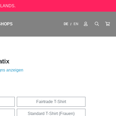
LANDS.
SHOPS
DE
EN
/
tix
gns anzeigen
Fairtrade T-Shirt
Standard T-Shirt (Frauen)