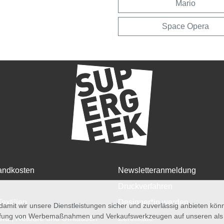
Mario
Space Opera
andkosten
Newsletteranmeldung
Druckverfahren
Textilien
Designer*in werden
amit wir unsere Dienstleistungen sicher und zuverlässig anbieten kö
üfung von Werbemaßnahmen und Verkaufswerkzeugen auf unseren als au
rruf, Retoure und Umtausch
Zertifikate