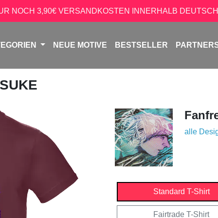
NUR NOCH 3,90€ VERSANDKOSTEN INNERHALB DEUTSCH
TEGORIEN
NEUE MOTIVE
BESTSELLER
PARTNER
OSUKE
Fanfr
alle Desi
Standard T-Shirt
Fairtrade T-Shirt