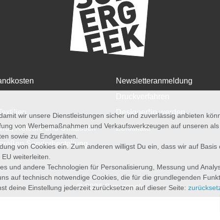
andkosten
Newsletteranmeldung
Druckverfahren
Textilien
Designer*in werden
amit wir unsere Dienstleistungen sicher und zuverlässig anbieten kö
üfung von Werbemaßnahmen und Verkaufswerkzeugen auf unseren als au
rruf, Retoure und Umtausch
Zertifikate
iten sowie zu Endgeräten.
größen Sonderbestellung
wendung von Cookies ein. Zum anderen willigst Du ein, dass wir auf Basis
 EU weiterleiten.
es und andere Technologien für Personalisierung, Messung und Analy
uns auf technisch notwendige Cookies, die für die grundlegenden Funk
© 2026 Supergeek
st deine Einstellung jederzeit zurücksetzen auf dieser Seite:
zurückset