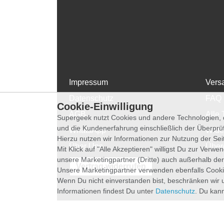
Impressum
Vers
Datenschutz
FAQ
Cookie-Einwilligung
AGB
Alle 
Supergeek nutzt Cookies und andere Technologien, d
und die Kundenerfahrung einschließlich der Überpr
WhatsApp
Wide
Hierzu nutzen wir Informationen zur Nutzung der Se
Über Uns
Über
Mit Klick auf "Alle Akzeptieren" willigst Du zur Ver
unsere Marketingpartner (Dritte) auch außerhalb der
Vertrag widerrufen
Unsere Marketingpartner verwenden ebenfalls Cooki
Wenn Du nicht einverstanden bist, beschränken wir 
Informationen findest Du unter
Datenschutz
. Du kann