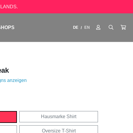
LANDS.
SHOPS
DE
EN
/
eak
gns anzeigen
Hausmarke Shirt
Oversize T-Shirt