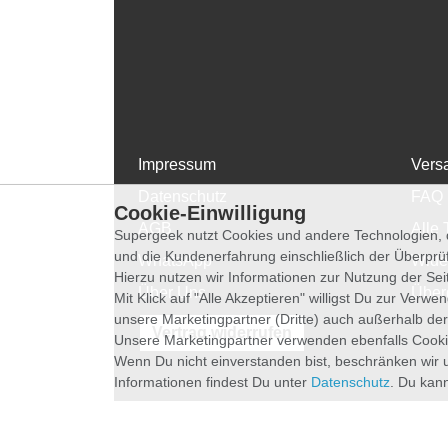
Impressum
Vers
Datenschutz
FAQ
Cookie-Einwilligung
AGB
Alle 
Supergeek nutzt Cookies und andere Technologien, d
und die Kundenerfahrung einschließlich der Überpr
WhatsApp
Wide
Hierzu nutzen wir Informationen zur Nutzung der Se
Über Uns
Über
Mit Klick auf "Alle Akzeptieren" willigst Du zur Ver
unsere Marketingpartner (Dritte) auch außerhalb der
Vertrag widerrufen
Unsere Marketingpartner verwenden ebenfalls Cooki
Wenn Du nicht einverstanden bist, beschränken wir 
Informationen findest Du unter
Datenschutz
. Du kann