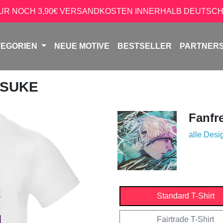
NUR NOCH 3,90€ VERSANDKOSTEN INNERHALB DEUTSCH
TEGORIEN
NEUE MOTIVE
BESTSELLER
PARTNER
OSUKE
Fanfr
alle Desi
Standard T-Shirt
Fairtrade T-Shirt