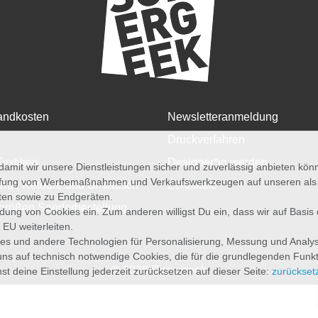
andkosten
Newsletteranmeldung
Druckverfahren
Textilien
Designer*in werden
amit wir unsere Dienstleistungen sicher und zuverlässig anbieten kö
üfung von Werbemaßnahmen und Verkaufswerkzeugen auf unseren als au
rruf, Retoure und Umtausch
Zertifikate
iten sowie zu Endgeräten.
größen Sonderbestellung
wendung von Cookies ein. Zum anderen willigst Du ein, dass wir auf Basis
 EU weiterleiten.
es und andere Technologien für Personalisierung, Messung und Analy
uns auf technisch notwendige Cookies, die für die grundlegenden Funk
© 2026 Supergeek
st deine Einstellung jederzeit zurücksetzen auf dieser Seite:
zurückset