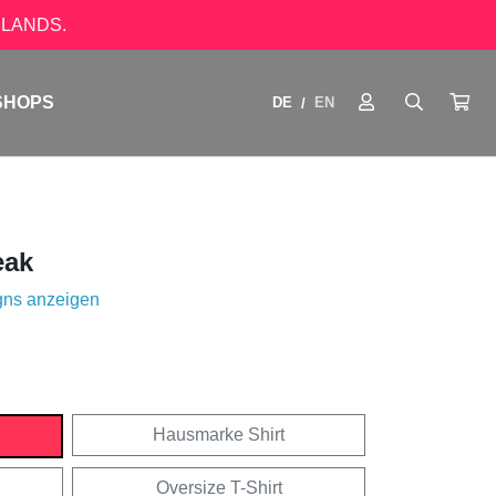
LANDS.
SHOPS
DE
EN
/
eak
gns anzeigen
Hausmarke Shirt
Oversize T-Shirt