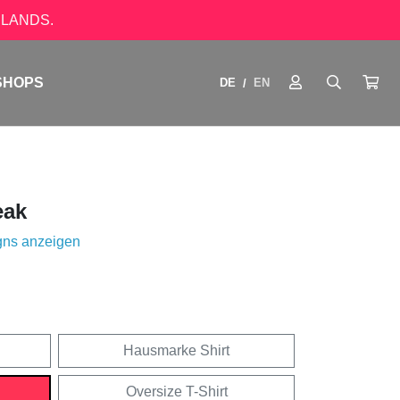
LANDS.
SHOPS
DE
EN
/
eak
gns anzeigen
Hausmarke Shirt
Oversize T-Shirt