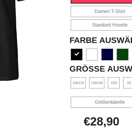
Damen T-Shirt
Standard Hoodie
FARBE AUSWÄ
GRÖSSE AUSW
128/134
140/146
XXS
XS
Größentabelle
€28,90