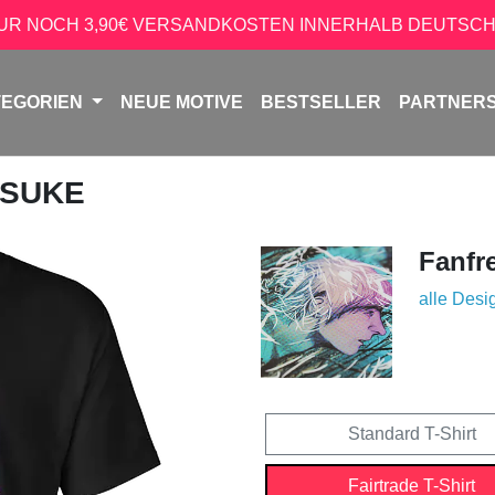
NUR NOCH 3,90€ VERSANDKOSTEN INNERHALB DEUTSCH
TEGORIEN
NEUE MOTIVE
BESTSELLER
PARTNER
OSUKE
Fanfr
alle Desi
Standard T-Shirt
Fairtrade T-Shirt