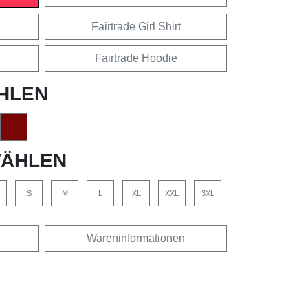
Fairtrade Girl Shirt
Fairtrade Hoodie
HLEN
ÄHLEN
S
M
L
XL
XXL
3XL
Wareninformationen