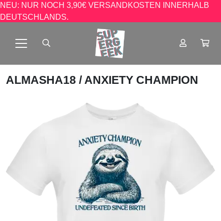
NEU: NUR NOCH 3,90€ VERSANDKOSTEN INNERHALB
DEUTSCHLANDS.
ALMASHA18
/ ANXIETY CHAMPION