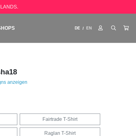
LANDS.
SHOPS
DE
EN
/
ha18
gns anzeigen
Fairtrade T-Shirt
Raglan T-Shirt