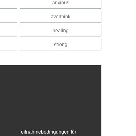
anxious
overthink
healing
strong
Teilnahmebedingungen für