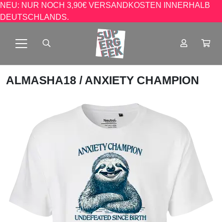
NEU: NUR NOCH 3,90€ VERSANDKOSTEN INNERHALB
DEUTSCHLANDS.
ALMASHA18
/ ANXIETY CHAMPION