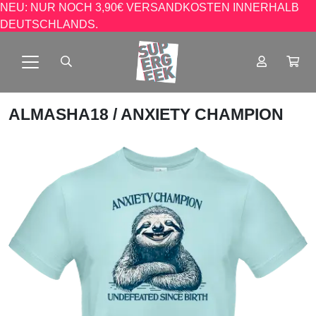
NEU: NUR NOCH 3,90€ VERSANDKOSTEN INNERHALB
DEUTSCHLANDS.
ALMASHA18
/ ANXIETY CHAMPION