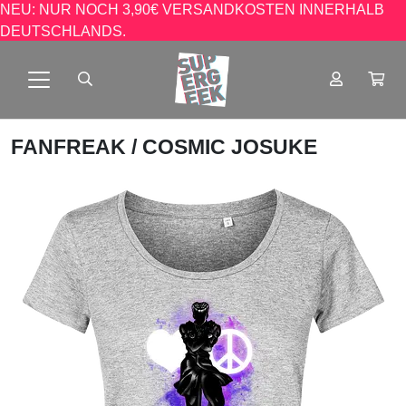
NEU: NUR NOCH 3,90€ VERSANDKOSTEN INNERHALB
DEUTSCHLANDS.
FANFREAK
/ COSMIC JOSUKE