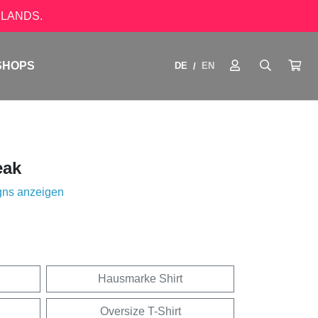
LANDS.
SHOPS
DE
EN
/
eak
gns anzeigen
Hausmarke Shirt
Oversize T-Shirt