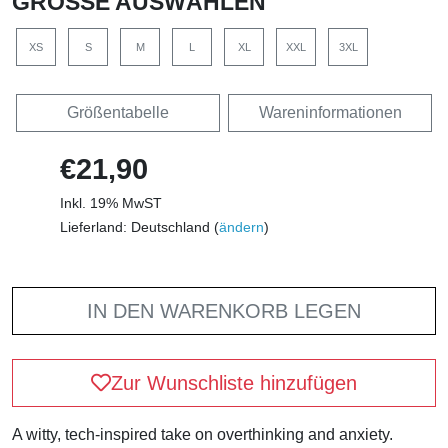
GRÖSSE AUSWÄHLEN
XS
S
M
L
XL
XXL
3XL
Größentabelle
Wareninformationen
€21,90
Inkl. 19% MwST
Lieferland: Deutschland (
ändern
)
IN DEN WARENKORB LEGEN
Zur Wunschliste hinzufügen
A witty, tech-inspired take on overthinking and anxiety.