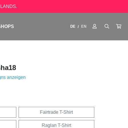
LANDS.
SHOPS
DE
EN
/
ha18
gns anzeigen
Fairtrade T-Shirt
Raglan T-Shirt