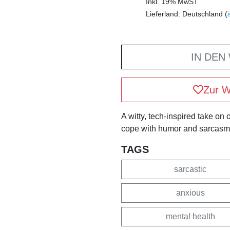
Inkl. 19% MwST
Lieferland: Deutschland (
IN DEN
Zur W
A witty, tech-inspired take on
cope with humor and sarcasm
TAGS
sarcastic
anxious
mental health