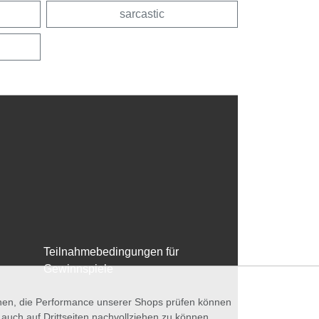
sarcastic
Teilnahmebedingungen für
Gewinnspiele
nnen, die Performance unserer Shops prüfen können
ch auf Drittseiten nachvollziehen zu können.