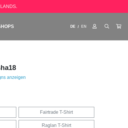
LANDS.
SHOPS
DE
EN
/
ha18
gns anzeigen
Fairtrade T-Shirt
Raglan T-Shirt