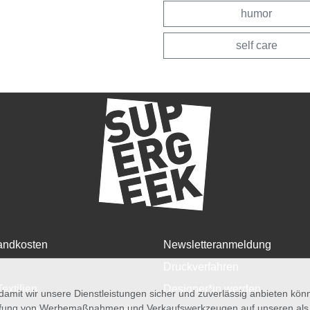
humor
self care
andkosten
Newsletteranmeldung
Druckverfahren
Textilien
Designer*in werden
amit wir unsere Dienstleistungen sicher und zuverlässig anbieten kö
üfung von Werbemaßnahmen und Verkaufswerkzeugen auf unseren als au