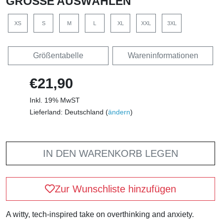
GRÖSSE AUSWÄHLEN
XS
S
M
L
XL
XXL
3XL
Größentabelle
Wareninformationen
€21,90
Inkl. 19% MwST
Lieferland: Deutschland (
ändern
)
IN DEN WARENKORB LEGEN
Zur Wunschliste hinzufügen
A witty, tech-inspired take on overthinking and anxiety.