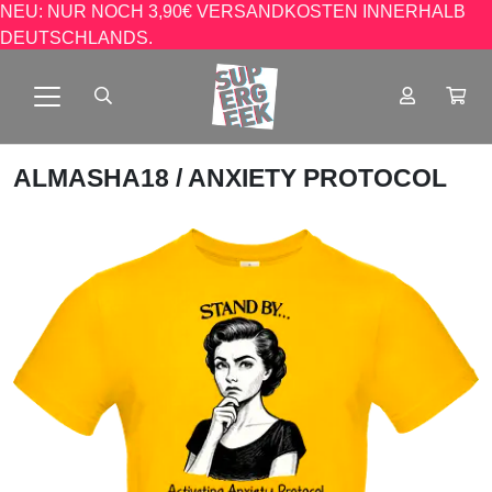
NEU: NUR NOCH 3,90€ VERSANDKOSTEN INNERHALB
DEUTSCHLANDS.
ALMASHA18
/ ANXIETY PROTOCOL