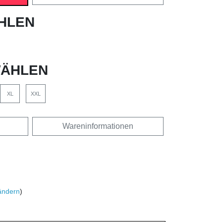
HLEN
ÄHLEN
XL
XXL
Wareninformationen
ändern
)