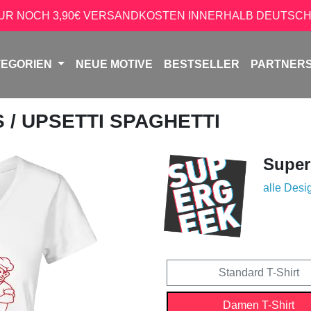
NUR NOCH 3,90€ VERSANDKOSTEN INNERHALB DEUTSCH
TEGORIEN
NEUE MOTIVE
BESTSELLER
PARTNER
S
/ UPSETTI SPAGHETTI
Super
alle Desi
Standard T-Shirt
Damen T-Shirt