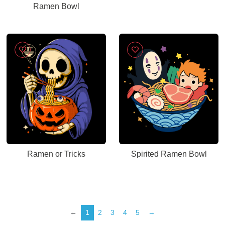
Ramen Bowl
Ramen or Tricks
Spirited Ramen Bowl
←
1
2
3
4
5
→