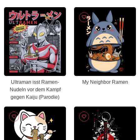
Ultraman isst Ramen-
My Neighbor Ramen
Nudeln vor dem Kampf
gegen Kaiju (Parodie)