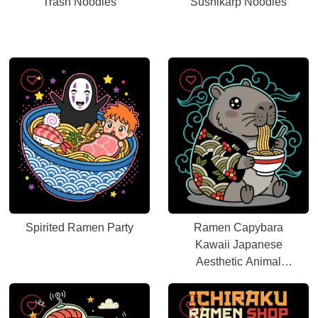
Trash Noodles
Sushikarp Noodles
Spirited Ramen Party
Ramen Capybara
Kawaii Japanese
Aesthetic Animal
Graphic