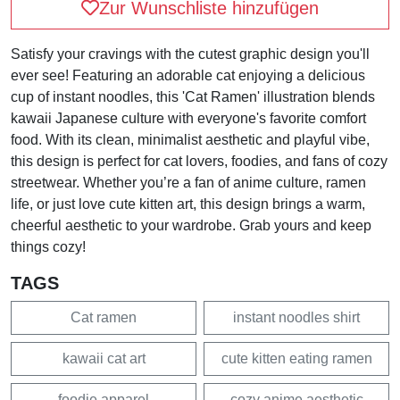
Zur Wunschliste hinzufügen
Satisfy your cravings with the cutest graphic design you'll
ever see! Featuring an adorable cat enjoying a delicious
cup of instant noodles, this 'Cat Ramen' illustration blends
kawaii Japanese culture with everyone's favorite comfort
food. With its clean, minimalist aesthetic and playful vibe,
this design is perfect for cat lovers, foodies, and fans of cozy
streetwear. Whether you’re a fan of anime culture, ramen
life, or just love cute kitten art, this design brings a warm,
cheerful aesthetic to your wardrobe. Grab yours and keep
things cozy!
TAGS
Cat ramen
instant noodles shirt
kawaii cat art
cute kitten eating ramen
foodie apparel
cozy anime aesthetic