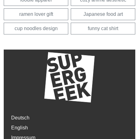
ramen lover gift
Japanese food art
cup noodles design
funny cat shirt
Deutsch
English
Impressum