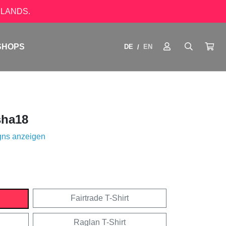
LANDS.
SHOPS
DE
EN
/
ha18
gns anzeigen
Fairtrade T-Shirt
Raglan T-Shirt