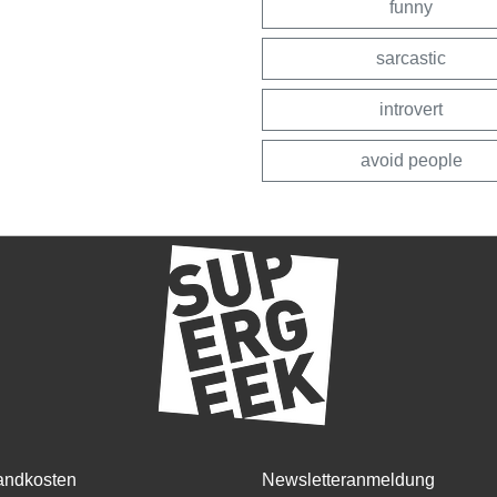
funny
sarcastic
introvert
avoid people
andkosten
Newsletteranmeldung