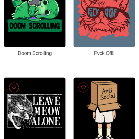
Doom Scrolling
Fvck Off!!