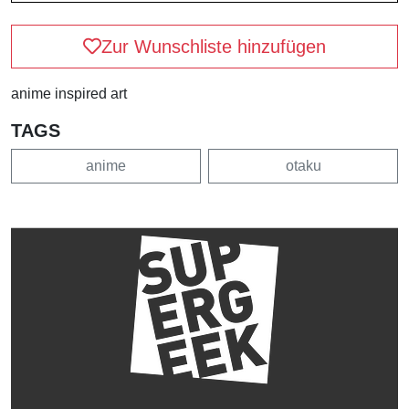
Zur Wunschliste hinzufügen
anime inspired art
TAGS
anime
otaku