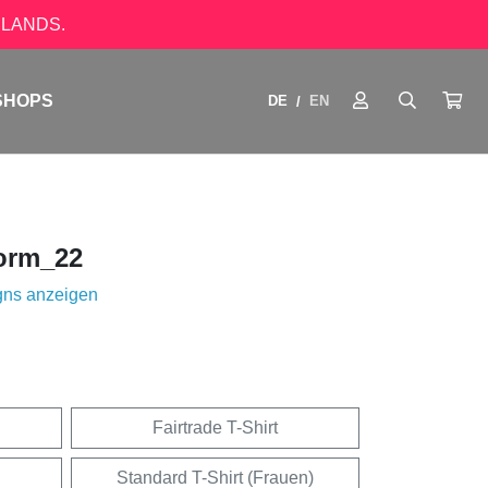
LANDS.
SHOPS
DE
EN
/
orm_22
gns anzeigen
Fairtrade T-Shirt
Standard T-Shirt (Frauen)