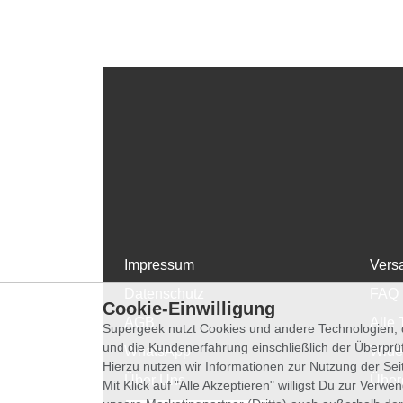
Impressum
Vers
Datenschutz
FAQ
Cookie-Einwilligung
AGB
Alle 
Supergeek nutzt Cookies und andere Technologien, d
und die Kundenerfahrung einschließlich der Überpr
WhatsApp
Wide
Hierzu nutzen wir Informationen zur Nutzung der Se
Über Uns
Über
Mit Klick auf "Alle Akzeptieren" willigst Du zur Ver