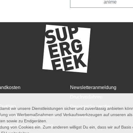
anime
andkosten
Newsletteranmeldung
Druckverfahren
Textilien
Designer*in werden
amit wir unsere Dienstleistungen sicher und zuverlässig anbieten kö
üfung von Werbemaßnahmen und Verkaufswerkzeugen auf unseren als au
rruf, Retoure und Umtausch
Zertifikate
iten sowie zu Endgeräten.
größen Sonderbestellung
wendung von Cookies ein. Zum anderen willigst Du ein, dass wir auf Basis