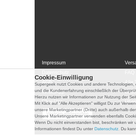
Impressum
Vers
Datenschutz
FAQ
Cookie-Einwilligung
AGB
Alle 
Supergeek nutzt Cookies und andere Technologien, d
und die Kundenerfahrung einschließlich der Überpr
WhatsApp
Wide
Hierzu nutzen wir Informationen zur Nutzung der Se
Über Uns
Über
Mit Klick auf "Alle Akzeptieren" willigst Du zur Ver
unsere Marketingpartner (Dritte) auch außerhalb der
Vertrag widerrufen
Unsere Marketingpartner verwenden ebenfalls Cooki
Wenn Du nicht einverstanden bist, beschränken wir 
Informationen findest Du unter
Datenschutz
. Du kann