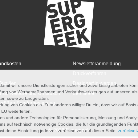
andkosten
Newsletteranmeldung
Druckverfahren
Textilien
Designer*in werden
amit wir unsere Dienstleistungen sicher und zuverlässig anbieten kö
üfung von Werbemaßnahmen und Verkaufswerkzeugen auf unseren als au
rruf, Retoure und Umtausch
Zertifikate
iten sowie zu Endgeräten.
größen Sonderbestellung
wendung von Cookies ein. Zum anderen willigst Du ein, dass wir auf Basis
 EU weiterleiten.
es und andere Technologien für Personalisierung, Messung und Analy
uns auf technisch notwendige Cookies, die für die grundlegenden Funk
© 2026 Supergeek
st deine Einstellung jederzeit zurücksetzen auf dieser Seite:
zurückset