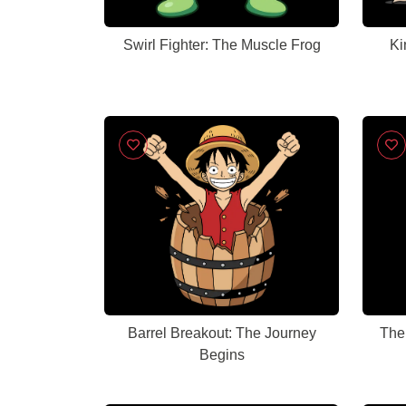
Swirl Fighter: The Muscle Frog
Ki
Barrel Breakout: The Journey
The 
Begins