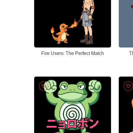
Fire Users: The Perfect Match
T