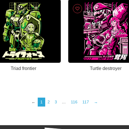
Triad frontier
Turtle destroyer
←
1
2
3
…
116
117
→