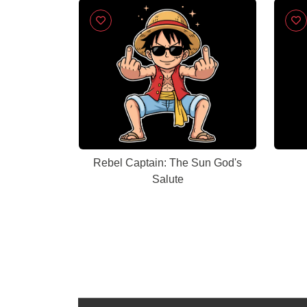
Rebel Captain: The Sun God's
Salute