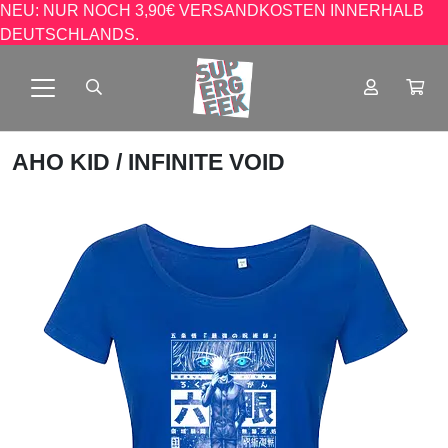
NEU: NUR NOCH 3,90€ VERSANDKOSTEN INNERHALB
DEUTSCHLANDS.
AHO KID
/ INFINITE VOID