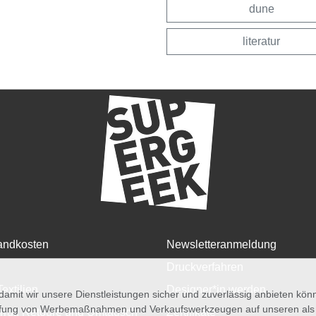
dune
literatur
andkosten
Newsletteranmeldung
Druckverfahren
Textilien
Designer*in werden
amit wir unsere Dienstleistungen sicher und zuverlässig anbieten kö
üfung von Werbemaßnahmen und Verkaufswerkzeugen auf unseren als au
rruf, Retoure und Umtausch
Zertifikate