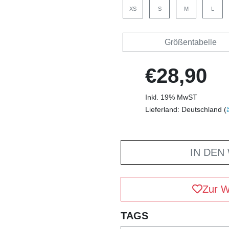
XS
S
M
L
Größentabelle
€28,90
Inkl. 19% MwST
Lieferland: Deutschland (
IN DEN
Zur W
TAGS