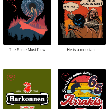
The Spice Must Flow
He is a messiah !