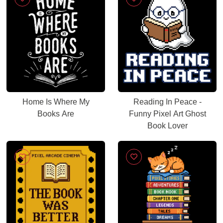
Home Is Where My
Reading In Peace -
Books Are
Funny Pixel Art Ghost
Book Lover