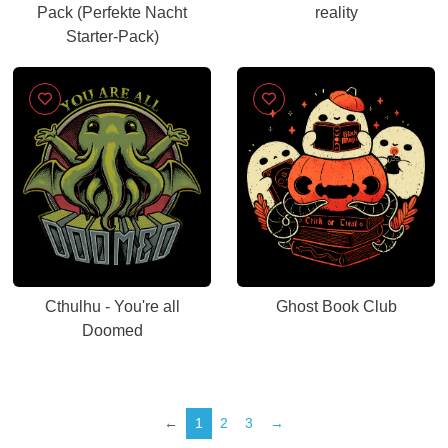
Pack (Perfekte Nacht
reality
Starter-Pack)
Cthulhu - You're all
Ghost Book Club
Doomed
←
1
2
3
→