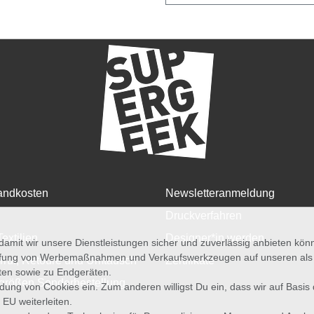
andkosten
Newsletteranmeldung
Druckverfahren
Textilien
Designer*in werden
amit wir unsere Dienstleistungen sicher und zuverlässig anbieten kö
üfung von Werbemaßnahmen und Verkaufswerkzeugen auf unseren als au
rruf, Retoure und Umtausch
Zertifikate
iten sowie zu Endgeräten.
größen Sonderbestellung
wendung von Cookies ein. Zum anderen willigst Du ein, dass wir auf Basis
 EU weiterleiten.