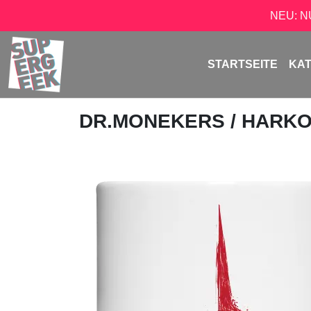
NEU: 
STARTSEITE
KA
DR.MONEKERS
/ HARK