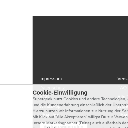
Impressum
Vers
Datenschutz
FAQ
Cookie-Einwilligung
AGB
Alle 
Supergeek nutzt Cookies und andere Technologien, d
und die Kundenerfahrung einschließlich der Überpr
WhatsApp
Wide
Hierzu nutzen wir Informationen zur Nutzung der Se
Über Uns
Über
Mit Klick auf "Alle Akzeptieren" willigst Du zur Ver
unsere Marketingpartner (Dritte) auch außerhalb der
Vertrag widerrufen