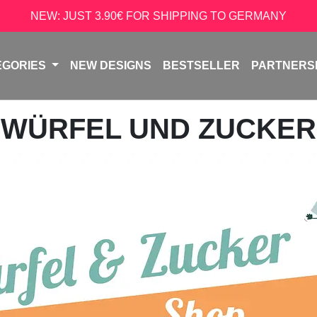
NEW: JUST 3.90€ FOR SHIPPING TO GERMANY
EGORIES
NEW DESIGNS
BESTSELLER
PARTNERS
WÜRFEL UND ZUCKER