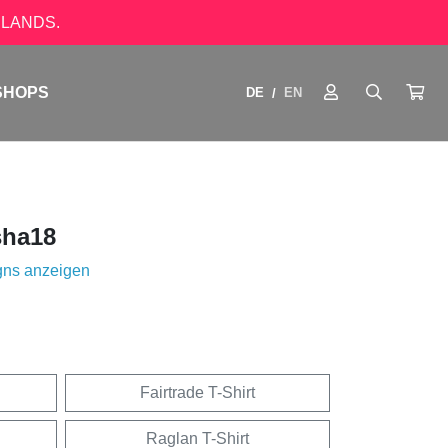
LANDS.
SHOPS
DE
EN
/
ha18
gns anzeigen
Fairtrade T-Shirt
Raglan T-Shirt