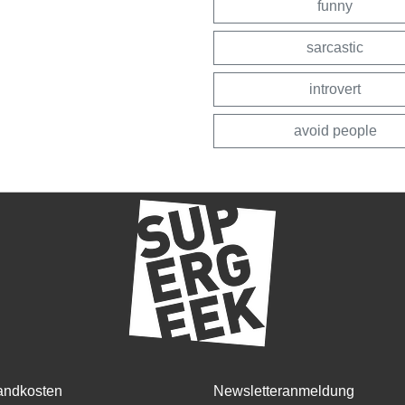
funny
sarcastic
introvert
avoid people
andkosten
Newsletteranmeldung