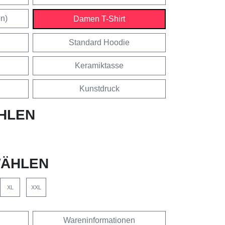
en)
Damen T-Shirt
Standard Hoodie
Keramiktasse
Kunstdruck
HLEN
ÄHLEN
XL
XXL
Wareninformationen