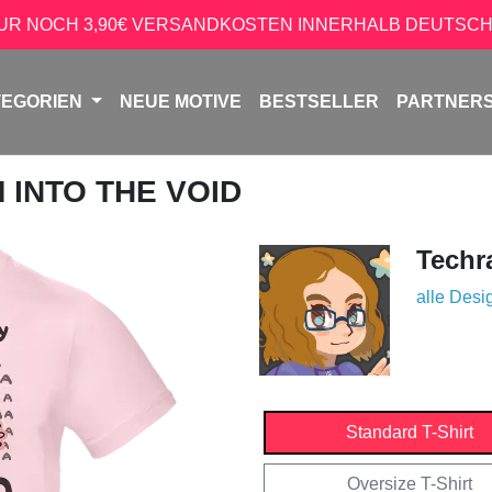
NUR NOCH 3,90€ VERSANDKOSTEN INNERHALB DEUTSCH
TEGORIEN
NEUE MOTIVE
BESTSELLER
PARTNER
 INTO THE VOID
Techr
alle Desi
Standard T-Shirt
Oversize T-Shirt