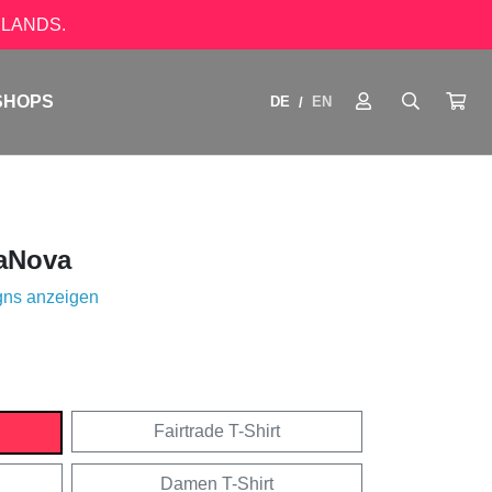
LANDS.
SHOPS
DE
EN
/
aNova
gns anzeigen
Fairtrade T-Shirt
Damen T-Shirt