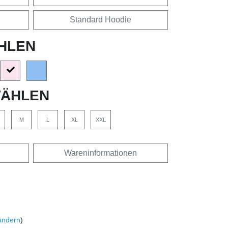
Standard Hoodie
HLEN
ÄHLEN
M
L
XL
XXL
Wareninformationen
ändern
)