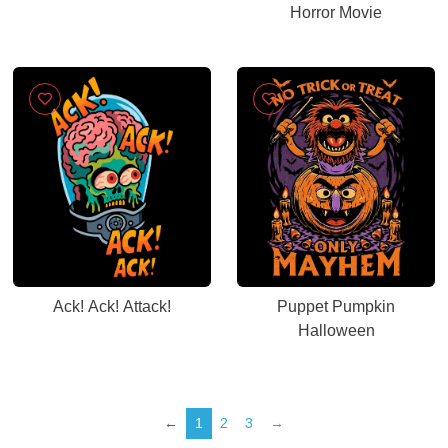
Horror Movie
Ack! Ack! Attack!
Puppet Pumpkin
Halloween
←
1
2
3
→