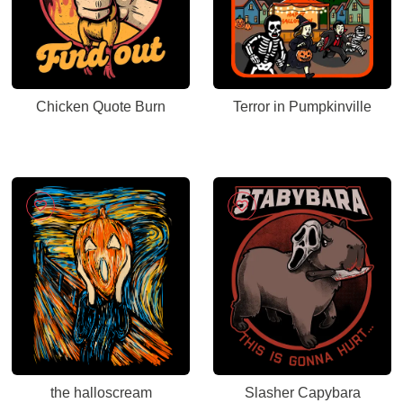
Chicken Quote Burn
Terror in Pumpkinville
the halloscream
Slasher Capybara