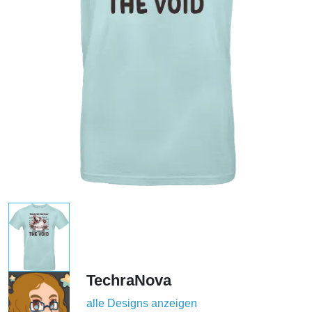
TechraNova
alle Designs anzeigen